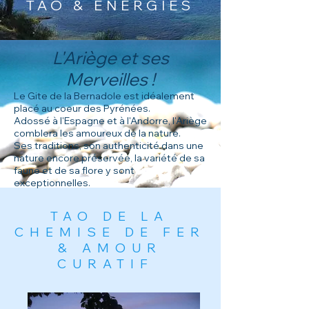
TAO & ÉNERGIES
L'Ariège et ses
Merveilles !
Le Gite de la Bernadole est idéalement
placé au coeur des Pyrénées.
Adossé à l'Espagne et à l'Andorre, l'Ariège
comblera les amoureux de la nature.
Ses traditions, son authenticité dans une
nature encore préservée, la variété de sa
faune et de sa flore y sont
exceptionnelles.
TAO DE LA
CHEMISE DE FER
& AMOUR
CURATIF