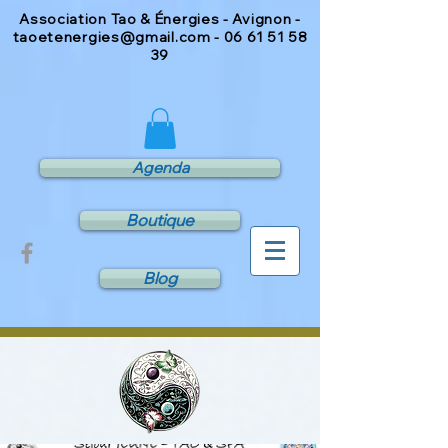
Association Tao & Énergies - Avignon -
taoetenergies@gmail.com
-
06 61 51 58
39
Agenda
Boutique
Blog